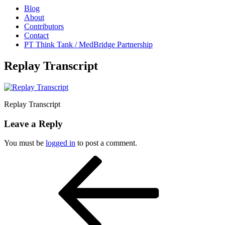
Blog
About
Contributors
Contact
PT Think Tank / MedBridge Partnership
Replay Transcript
Replay Transcript
Leave a Reply
You must be
logged in
to post a comment.
Post
Previous
Post
navigation