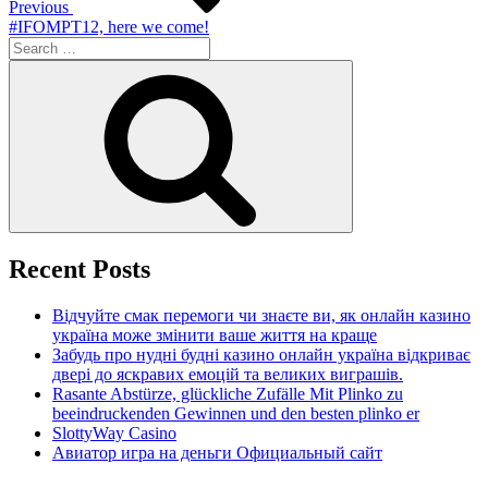
Previous
#IFOMPT12, here we come!
Search
for:
Search
Recent Posts
Відчуйте смак перемоги чи знаєте ви, як онлайн казино
україна може змінити ваше життя на краще
Забудь про нудні будні казино онлайн україна відкриває
двері до яскравих емоцій та великих виграшів.
Rasante Abstürze, glückliche Zufälle Mit Plinko zu
beeindruckenden Gewinnen und den besten plinko er
SlottyWay Casino
Авиатор игра на деньги Официальный сайт