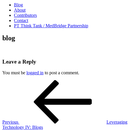
Blog
About
Contributors
Contact
PT Think Tank / MedBridge Partnership
blog
Leave a Reply
You must be
logged in
to post a comment.
Post
Previous
Post
navigation
Previous
Leveraging
Technology IV: Blogs