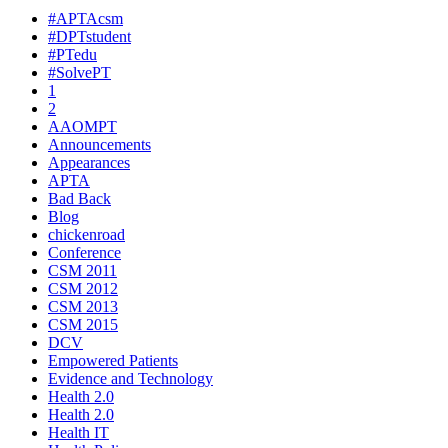
#APTAcsm
#DPTstudent
#PTedu
#SolvePT
1
2
AAOMPT
Announcements
Appearances
APTA
Bad Back
Blog
chickenroad
Conference
CSM 2011
CSM 2012
CSM 2013
CSM 2015
DCV
Empowered Patients
Evidence and Technology
Health 2.0
Health 2.0
Health IT